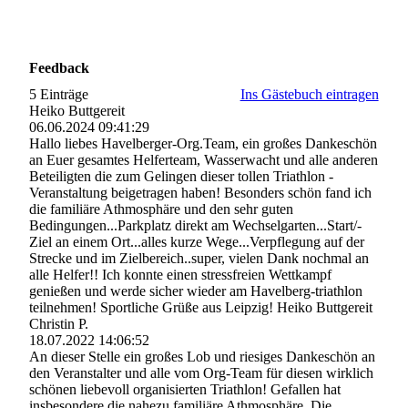
Feedback
5 Einträge
Ins Gästebuch eintragen
Heiko Buttgereit
06.06.2024
09:41:29
Hallo liebes Havelberger-Org.Team, ein großes Dankeschön
an Euer gesamtes Helferteam, Wasserwacht und alle anderen
Beteiligten die zum Gelingen dieser tollen Triathlon -
Veranstaltung beigetragen haben! Besonders schön fand ich
die familiäre Athmosphäre und den sehr guten
Bedingungen...Parkplatz direkt am Wechselgarten.­..­Start/­
Ziel an einem Ort...alles kurze Wege...Verpflegung auf der
Strecke und im Zielbereich..super, vielen Dank nochmal an
alle Helfer!! Ich konnte einen stressfreien Wettkampf
genießen und werde sicher wieder am Havelberg-triathlon
teilnehmen! Sportliche Grüße aus Leipzig! Heiko Buttgereit
Christin P.
18.07.2022
14:06:52
An dieser Stelle ein großes Lob und riesiges Dankeschön an
den Veranstalter und alle vom Org-Team für diesen wirklich
schönen liebevoll organisierten Triathlon! Gefallen hat
insbesondere die nahezu familiäre Athmosphäre. Die