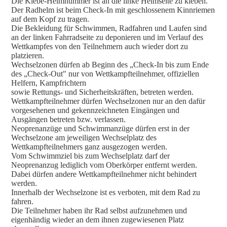
Die Klebe-Helmnummer ist an die linke Helmseite zu kleben.
Der Radhelm ist beim Check-In mit geschlossenem Kinnriemen
auf dem Kopf zu tragen.
Die Bekleidung für Schwimmen, Radfahren und Laufen sind
an der linken Fahrradseite zu deponieren und im Verlauf des
Wettkampfes von den Teilnehmern auch wieder dort zu
platzieren.
Wechselzonen dürfen ab Beginn des „Check-In bis zum Ende
des „Check-Out" nur von Wettkampfteilnehmer, offiziellen
Helfern, Kampfrichtern
sowie Rettungs- und Sicherheitskräften, betreten werden.
Wettkampfteilnehmer dürfen Wechselzonen nur an den dafür
vorgesehenen und gekennzeichneten Eingängen und
Ausgängen betreten bzw. verlassen.
Neoprenanzüge und Schwimmanzüge dürfen erst in der
Wechselzone am jeweiligen Wechselplatz des
Wettkampfteilnehmers ganz ausgezogen werden.
Vom Schwimmziel bis zum Wechselplatz darf der
Neoprenanzug lediglich vom Oberkörper entfernt werden.
Dabei dürfen andere Wettkampfteilnehmer nicht behindert
werden.
Innerhalb der Wechselzone ist es verboten, mit dem Rad zu
fahren.
Die Teilnehmer haben ihr Rad selbst aufzunehmen und
eigenhändig wieder an dem ihnen zugewiesenen Platz