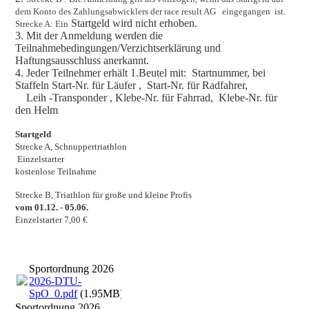
dem Konto des Zahlungsabwicklers der race result AG eingegangen ist.
Startgeld wird nicht erhoben.
Strecke A:
Ein
3. Mit der Anmeldung werden die
Teilnahmebedingungen/Verzichtserklärung und
Haftungsausschluss anerkannt.
4. Jeder Teilnehmer erhält 1.Beutel mit: Startnummer, bei
Staffeln Start-Nr. für Läufer , Start-Nr. für Radfahrer,
Leih -Transponder , Klebe-Nr. für Fahrrad, Klebe-Nr. für
den Helm
Startgeld
Strecke A, Schnuppertriathlon
Einzelstarter
kostenlose Teilnahme
Strecke B, Triathlon
für große und kleine Profis
vom 01.12. - 05.06.
Einzelstarter 7,00 €
Sportordnung 2026
2026-DTU-
SpO_0.pdf
(1.95MB)
Sportordnung 2026