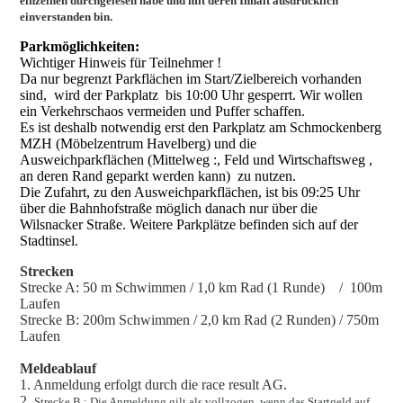
einzelnen durchgelesen habe und mit deren Inhalt ausdrücklich
einverstanden bin.
Parkmöglichkeiten:
Wichtiger Hinweis für Teilnehmer !
Da nur begrenzt Parkflächen im Start/Zielbereich vorhanden
sind, wird der Parkplatz bis 10:00 Uhr gesperrt. Wir wollen
ein Verkehrschaos vermeiden und Puffer schaffen.
Es ist deshalb notwendig erst den Parkplatz am Schmockenberg
MZH (Möbelzentrum Havelberg) und die
Ausweichparkflächen (Mittelweg :, Feld und Wirtschaftsweg ,
an deren Rand geparkt werden kann) zu nutzen.
Die Zufahrt, zu den Ausweichparkflächen, ist bis 09:25 Uhr
über die Bahnhofstraße möglich danach nur über die
Wilsnacker Straße. Weitere Parkplätze befinden sich auf der
Stadtinsel.
Strecken
Strecke A: 50 m Schwimmen / 1,0 km Rad (1 Runde) / 100m
Laufen
Strecke B: 200m Schwimmen / 2,0 km Rad (2 Runden) / 750m
Laufen
Meldeablauf
1. Anmeldung erfolgt durch die race result AG.
2.
Strecke B :
Die Anmeldung gilt als vollzogen, wenn das Startgeld auf