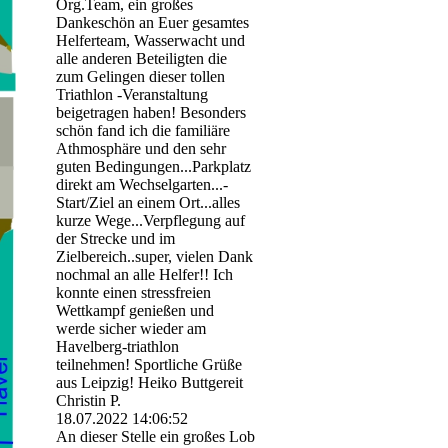
Org.Team, ein großes
Dankeschön an Euer gesamtes
Helferteam, Wasserwacht und
alle anderen Beteiligten die
zum Gelingen dieser tollen
Triathlon -Veranstaltung
beigetragen haben! Besonders
schön fand ich die familiäre
Athmosphäre und den sehr
guten Bedingungen...Parkplatz
direkt am Wechselgarten.­..­
Start/­Ziel an einem Ort...alles
kurze Wege...Verpflegung auf
der Strecke und im
Zielbereich..super, vielen Dank
nochmal an alle Helfer!! Ich
konnte einen stressfreien
Wettkampf genießen und
werde sicher wieder am
Havelberg-triathlon
teilnehmen! Sportliche Grüße
aus Leipzig! Heiko Buttgereit
Christin P.
18.07.2022
14:06:52
An dieser Stelle ein großes Lob