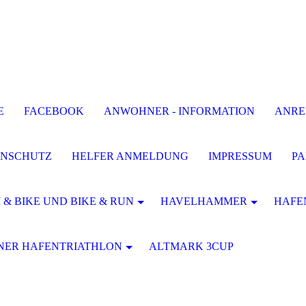
E
FACEBOOK
ANWOHNER - INFORMATION
ANREI
ENSCHUTZ
HELFER ANMELDUNG
IMPRESSUM
P
 & BIKE UND BIKE & RUN
HAVELHAMMER
HAFE
NER HAFENTRIATHLON
ALTMARK 3CUP